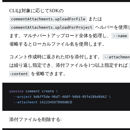
CLIは対象に応じてSDKの
または
commentAttachments.uploadForFile
ヘルパーを使用
commentAttachments.uploadForProject
ます。マルチパートアップロード全体を処理し、
--name
省略するとローカルファイル名を使用します。
コメント作成時に返されたIDを添付します。
--attachmen
は繰り返し指定でき、添付ファイルを1つ以上指定すれば
を省略できます。
-content
youvico
 comment
 create
 \
  --project
 bdbff5de-96d7-468f-9db0-85fe28bd6b62
 \
  --attachment
 CA1234567890ABCD
添付ファイルを削除する: