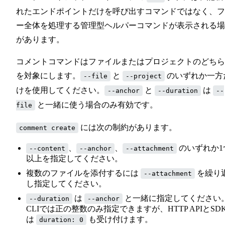
れたエンドポイントだけを呼び出すコマンドではなく、フ
ー全体を処理する管理型ヘルパーコマンドが表示される場
があります。
コメントコマンドはファイルまたはプロジェクトのどちら
を対象にします。
と
のいずれか一方
--file
--project
けを使用してください。
と
は
--anchor
--duration
--
と一緒に使う場合のみ有効です。
file
には次の制約があります。
comment create
、
、
のいずれか1
--content
--anchor
--attachment
以上を指定してください。
複数のファイルを添付するには
を繰り
--attachment
し指定してください。
は
と一緒に指定してください
--duration
--anchor
CLIでは正の整数のみ指定できますが、HTTP APIとSD
は
も受け付けます。
duration: 0