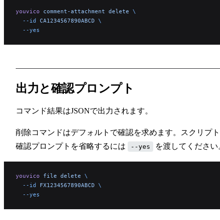
youvico
 comment-attachment
 delete
 \
  --id
 CA1234567890ABCD
 \
  --yes
出力と確認プロンプト
コマンド結果はJSONで出力されます。
削除コマンドはデフォルトで確認を求めます。スクリプト
確認プロンプトを省略するには
を渡してください
--yes
youvico
 file
 delete
 \
  --id
 FX1234567890ABCD
 \
  --yes