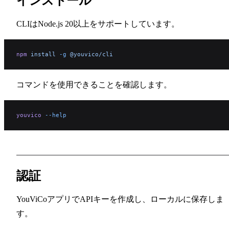
インストール
CLIはNode.js 20以上をサポートしています。
npm
 install
 -g
 @youvico/cli
コマンドを使用できることを確認します。
youvico
 --help
認証
YouViCoアプリでAPIキーを作成し、ローカルに保存しま
す。