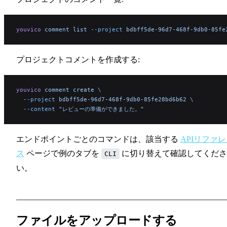
youvico
 comment
 list
 --project
 bdbff5de-96d7-468f-9db0-85fe
プロジェクトコメントを作成する:
youvico
 comment
 create
 \
  --project
 bdbff5de-96d7-468f-9db0-85fe28bd6b62
 \
  --content
 "レビューの準備ができました。"
エンドポイントごとのコマンドは、該当する
APIリファ
ス
ページで例のタブを
に切り替えて確認してくださ
CLI
い。
ファイルをアップロードする