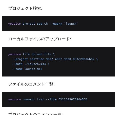
プロジェクト検索:
youvico
 project
 search
 --query
 "launch"
ローカルファイルのアップロード:
youvico
 file
 upload.file
 \
  --project
 bdbff5de-96d7-468f-9db0-85fe28bd6b62
 \
  --path
 ./launch.mp4
 \
  --name
 launch.mp4
ファイルのコメント一覧:
youvico
 comment
 list
 --file
 FX1234567890ABCD
プロジェクトのコメント一覧: