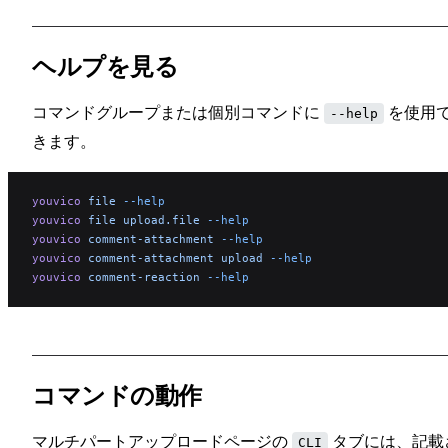
ヘルプを見る
コマンドグループまたは個別コマンドに
を使用
--help
きます。
youvico
 file
 --help
youvico
 file
 upload.file
 --help
youvico
 comment-attachment
 --help
youvico
 comment-attachment
 upload
 --help
youvico
 comment-reaction
 --help
コマンドの動作
マルチパートアップロードページの
タブには、記載
CLI