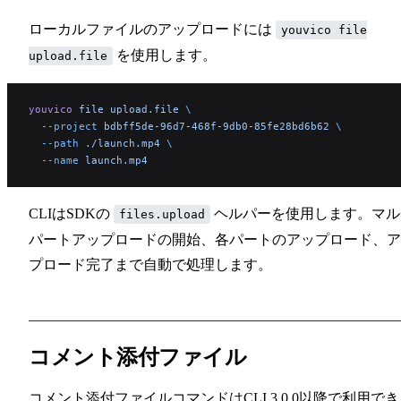
ローカルファイルのアップロードには
youvico file
を使用します。
upload.file
youvico
 file
 upload.file
 \
  --project
 bdbff5de-96d7-468f-9db0-85fe28bd6b62
 \
  --path
 ./launch.mp4
 \
  --name
 launch.mp4
CLIはSDKの
ヘルパーを使用します。マル
files.upload
パートアップロードの開始、各パートのアップロード、ア
プロード完了まで自動で処理します。
コメント添付ファイル
コメント添付ファイルコマンドはCLI 3.0.0以降で利用で