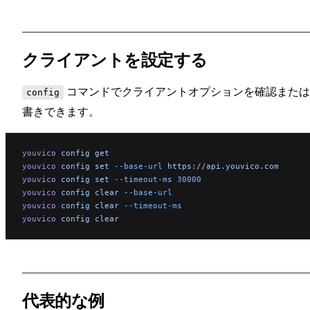
クライアントを設定する
コマンドでクライアントオプションを確認または
config
書きできます。
youvico
 config
 get
youvico
 config
 set
 --base-url
 https://api.youvico.com
youvico
 config
 set
 --timeout-ms
 30000
youvico
 config
 clear
 --base-url
youvico
 config
 clear
 --timeout-ms
youvico
 config
 clear
代表的な例