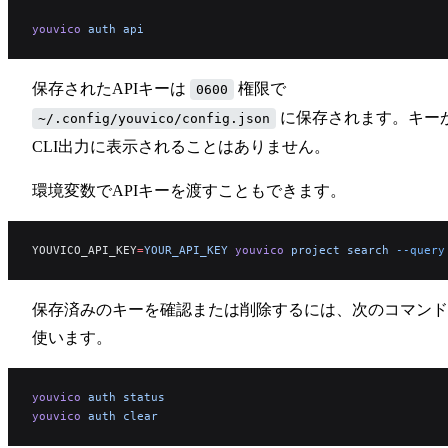
youvico
 auth
 api
保存されたAPIキーは
権限で
0600
に保存されます。キー
~/.config/youvico/config.json
CLI出力に表示されることはありません。
環境変数でAPIキーを渡すこともできます。
YOUVICO_API_KEY
=
YOUR_API_KEY
 youvico
 project
 search
 --query
保存済みのキーを確認または削除するには、次のコマンド
使います。
youvico
 auth
 status
youvico
 auth
 clear