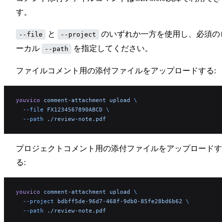
す。
と
のいずれか一方を使用し、必須の
--file
--project
ーカル
を指定してください。
--path
ファイルコメント用の添付ファイルをアップロードする:
youvico
 comment-attachment
 upload
 \
  --file
 FX1234567890ABCD
 \
  --path
 ./review-note.pdf
プロジェクトコメント用の添付ファイルをアップロードす
る:
youvico
 comment-attachment
 upload
 \
  --project
 bdbff5de-96d7-468f-9db0-85fe28bd6b62
 \
  --path
 ./review-note.pdf