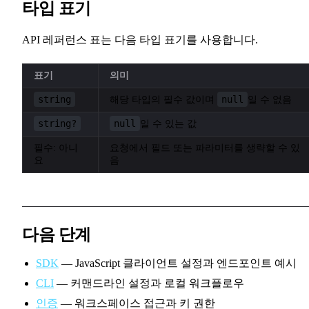
타입 표기
API 레퍼런스 표는 다음 타입 표기를 사용합니다.
표기
의미
string
null
해당 타입의 필수 값이며
일 수 없음
string?
null
일 수 있는 값
필수: 아니
요청에서 필드 또는 파라미터를 생략할 수 있
요
음
다음 단계
SDK
— JavaScript 클라이언트 설정과 엔드포인트 예시
CLI
— 커맨드라인 설정과 로컬 워크플로우
인증
— 워크스페이스 접근과 키 권한