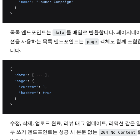
    "name"
: 
"Launch Campaign"
  }
}
목록 엔드포인트는
를 배열로 반환합니다. 페이지네
data
션을 사용하는 목록 엔드포인트는
객체도 함께 포함
page
니다.
{
  "data"
: [ 
...
 ],
  "page"
: {
    "current"
: 
1
,
    "hasNext"
: 
true
  }
}
수정, 삭제, 업로드 완료, 리뷰 태그 업데이트, 리액션 같은 
부 쓰기 엔드포인트는 성공 시 본문 없는
204 No Content