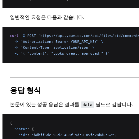
일반적인 요청은 다음과 같습니다.
curl
 -X
 POST
 'https://api.youvico.com/api/files/:id/comment
  -H
 'Authorization: Bearer YOUR_API_KEY'
 \
  -H
 'Content-Type: application/json'
 \
  -d
 '{ "content": "Looks great, approved." }'
응답 형식
본문이 있는 성공 응답은 결과를
필드로 감쌉니다.
data
{
  "data"
: {
    "id"
: 
"bdbff5de-96d7-468f-9db0-85fe28bd6b62"
,