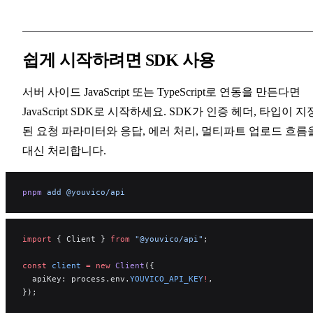
쉽게 시작하려면 SDK 사용
서버 사이드 JavaScript 또는 TypeScript로 연동을 만든다면
JavaScript SDK로 시작하세요. SDK가 인증 헤더, 타입이 지
된 요청 파라미터와 응답, 에러 처리, 멀티파트 업로드 흐름
대신 처리합니다.
pnpm
 add
 @youvico/api
import
 { Client } 
from
 "@youvico/api"
;
const
 client
 =
 new
 Client
({
  apiKey: process.env.
YOUVICO_API_KEY
!
,
});