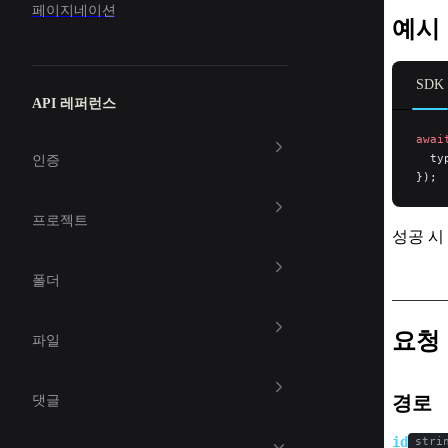
페이지네이션
예시
SDK
API 레퍼런스
awai
  ty
인증
});
프로젝트
성공 시
폴더
요청
파일
경로
댓글
id
stri