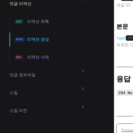
댓글 리액션
댓글 ID
리액션 목록
GET
본문
type
st
리액션 생성
POST
유효한 Un
리액션 삭제
DEL
댓글 첨부파일
응답
204 No
스킬
스킬 버전
Pager
Previou