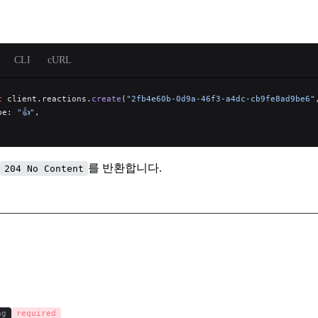
CLI
cURL
t
 client.reactions.
create
(
"2fb4e60b-0d9a-46f3-a4dc-cb9fe8ad9be6"
pe: 
"👍"
,
를 반환합니다.
204 No Content
ng
required