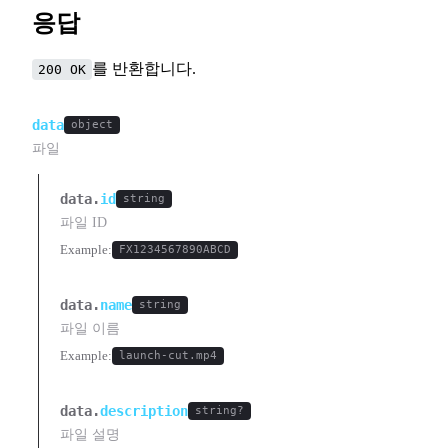
응답
를 반환합니다.
200 OK
data
object
파일
data.
id
string
파일 ID
Example:
FX1234567890ABCD
data.
name
string
파일 이름
Example:
launch-cut.mp4
data.
description
string?
파일 설명