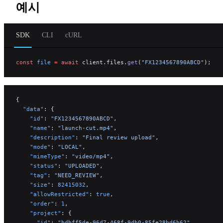
예시
SDK
CLI
cURL
const
 file
 =
 await
 client.files.
get
(
"FX1234567890ABCD"
);
{
  "data"
: {
    "id"
: 
"FX1234567890ABCD"
,
    "name"
: 
"launch-cut.mp4"
,
    "description"
: 
"Final review upload"
,
    "mode"
: 
"LOCAL"
,
    "mimeType"
: 
"video/mp4"
,
    "status"
: 
"UPLOADED"
,
    "tag"
: 
"NEED_REVIEW"
,
    "size"
: 
82415032
,
    "allowRestricted"
: 
true
,
    "order"
: 
1
,
    "project"
: {
      "id"
: 
"bdbff5de-96d7-468f-9db0-85fe28bd6b62"