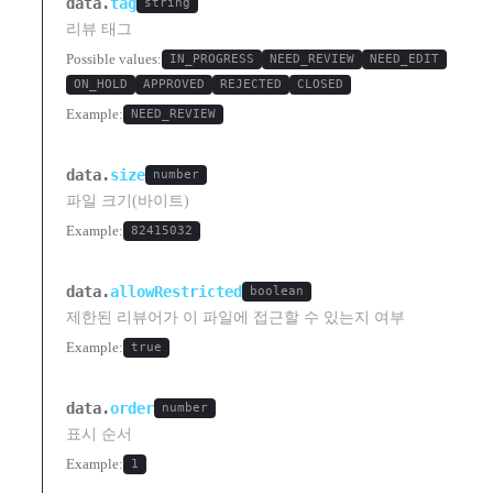
data.
tag
string
리뷰 태그
Possible values:
IN_PROGRESS
NEED_REVIEW
NEED_EDIT
ON_HOLD
APPROVED
REJECTED
CLOSED
Example:
NEED_REVIEW
data.
size
number
파일 크기(바이트)
Example:
82415032
data.
allowRestricted
boolean
제한된 리뷰어가 이 파일에 접근할 수 있는지 여부
Example:
true
data.
order
number
표시 순서
Example:
1