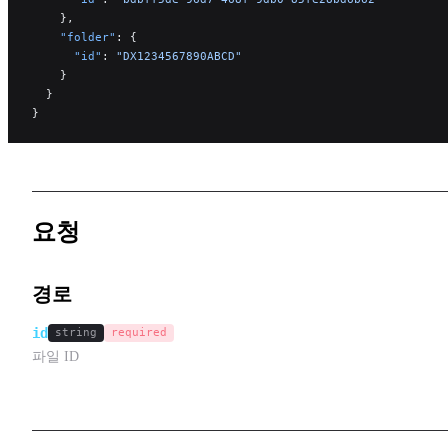
    },
    "folder"
: {
      "id"
: 
"DX1234567890ABCD"
    }
  }
}
요청
경로
id
string
required
파일 ID