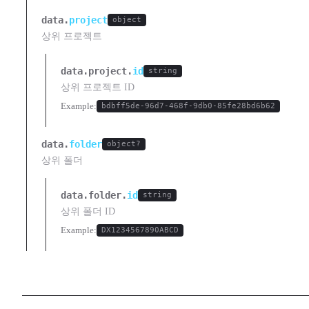
data.
project
object
상위 프로젝트
data.project.
id
string
상위 프로젝트 ID
Example:
bdbff5de-96d7-468f-9db0-85fe28bd6b62
data.
folder
object?
상위 폴더
data.folder.
id
string
상위 폴더 ID
Example:
DX1234567890ABCD