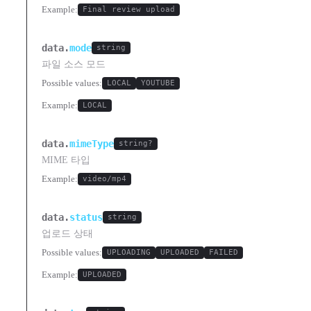
Example:
Final review upload
data.
mode
string
파일 소스 모드
Possible values:
LOCAL
YOUTUBE
Example:
LOCAL
data.
mimeType
string?
MIME 타입
Example:
video/mp4
data.
status
string
업로드 상태
Possible values:
UPLOADING
UPLOADED
FAILED
Example:
UPLOADED