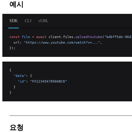
예시
SDK
CLI
cURL
const
 file
 =
 await
 client.files.
uploadYoutube
(
"bdbff5de-96d
  url: 
"https://www.youtube.com/watch?v=..."
,
});
{
  "data"
: {
    "id"
: 
"FX1234567890ABCD"
  }
}
요청