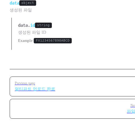
data
object
생성된 파일
data.
id
string
생성된 파일 ID
Example:
FX1234567890ABCD
Pager
Previous page
멀티파트 업로드 완료
Ne
파일