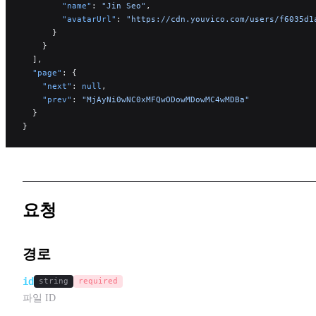
        "name"
: 
"Jin Seo"
,
        "avatarUrl"
: 
"https://cdn.youvico.com/users/f6035d1
      }
    }
  ],
  "page"
: {
    "next"
: 
null
,
    "prev"
: 
"MjAyNi0wNC0xMFQwODowMDowMC4wMDBa"
  }
}
요청
경로
id
string
required
파일 ID