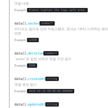
댓글 내용
Example:
Please tighten the logo safe area.
data[].
anchor
number?
비디오는 밀리초 단위 타임스탬프, 문서는 1부터 시작하는 페
번호
Example:
12000
data[].
duration
number?
`anchor`와 같은 단위의 댓글 구간 길이
Example:
3000
data[].
createdAt
string
댓글 생성 일시
Example:
2026-04-10 08:00:00.000000
data[].
updatedAt
string