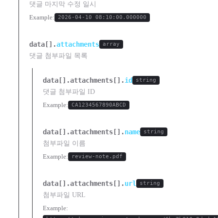
댓글 마지막 수정 일시
Example:
2026-04-10 08:10:00.000000
data[].
attachments
array
댓글 첨부파일 목록
data[].attachments[].
id
string
댓글 첨부파일 ID
Example:
CA1234567890ABCD
data[].attachments[].
name
string
첨부파일 이름
Example:
review-note.pdf
data[].attachments[].
url
string
첨부파일 URL
Example: