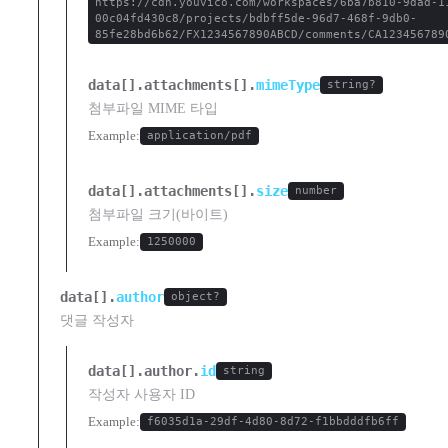
https://cdn.youvico.com/workspaces/6ba7b810-9dad-1
00c04fd430c8/projects/bdbff5de-96d7-468f-9db0-
85fe28bd6b62/FX1234567890ABCD/comments/CA123456789
data[].attachments[].
mimeType
string?
첨부파일 MIME 타입
Example:
application/pdf
data[].attachments[].
size
number
첨부파일 크기(바이트)
Example:
1250000
data[].
author
object?
댓글 작성자
data[].author.
id
string
작성자 사용자 ID
Example:
f6035d1a-29df-4d80-8d72-f1bbdddfb6ff