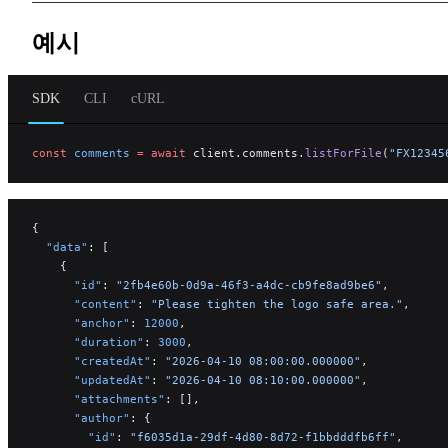
예시
SDK
CLI
cURL
const
 comments
 =
 await
 client.comments.
listForFile
(
"FX12345
{
  "data"
: [
    {
      "id"
: 
"2fb4e60b-0d9a-46f3-a4dc-cb9fe8ad9be6"
,
      "content"
: 
"Please tighten the logo safe area."
,
      "anchor"
: 
12000
,
      "duration"
: 
3000
,
      "createdAt"
: 
"2026-04-10 08:00:00.000000"
,
      "updatedAt"
: 
"2026-04-10 08:10:00.000000"
,
      "attachments"
: [],
      "author"
: {
        "id"
: 
"f6035d1a-29df-4d80-8d72-f1bbdddfb6ff"
,