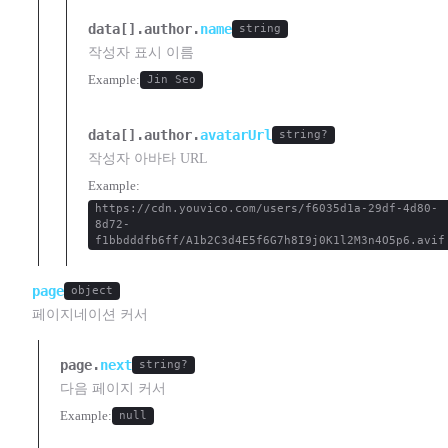
data[].author.
name
string
작성자 표시 이름
Example:
Jin Seo
data[].author.
avatarUrl
string?
작성자 아바타 URL
Example:
https://cdn.youvico.com/users/f6035d1a-29df-4d80-
8d72-
f1bbdddfb6ff/A1b2C3d4E5f6G7h8I9j0K1l2M3n4O5p6.avif
page
object
페이지네이션 커서
page.
next
string?
다음 페이지 커서
Example:
null