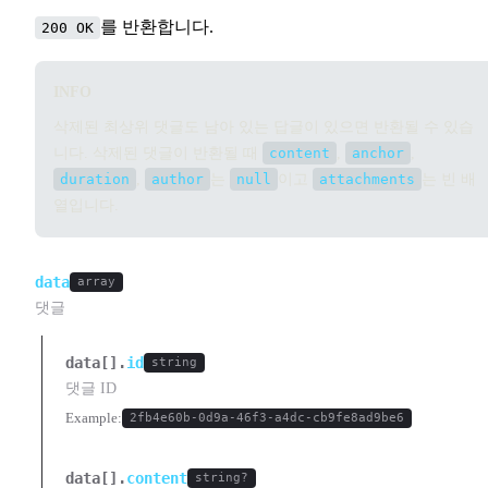
를 반환합니다.
200 OK
INFO
삭제된 최상위 댓글도 남아 있는 답글이 있으면 반환될 수 있습
니다. 삭제된 댓글이 반환될 때
content
,
anchor
,
duration
,
author
는
null
이고
attachments
는 빈 배
열입니다.
data
array
댓글
data[].
id
string
댓글 ID
Example:
2fb4e60b-0d9a-46f3-a4dc-cb9fe8ad9be6
data[].
content
string?