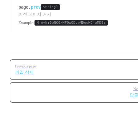
page.
prev
string?
이전 페이지 커서
Example:
MjAyNi0wNC0xMFQwODowMDowMC4wMDBa
Pager
Previous page
파일 삭제
Ne
답글