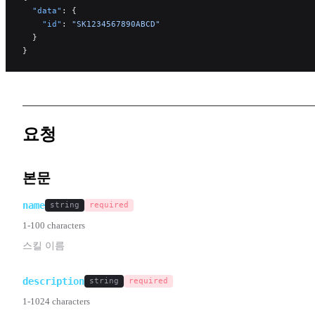
  "data"
: {
    "id"
: 
"SK1234567890ABCD"
  }
}
요청
본문
name
string
required
1-100 characters
스킬 이름
description
string
required
1-1024 characters