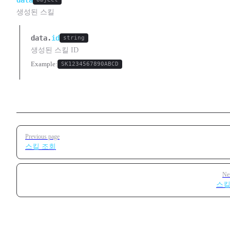
생성된 스킬
data.
id
string
생성된 스킬 ID
Example:
SK1234567890ABCD
Pager
Previous page
스킬 조회
Ne
스킬