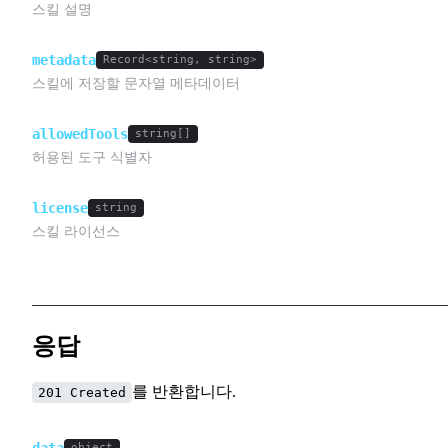
스킬 설명
metadata
Record<string, string>
스킬에 저장할 문자열 메타데이터
allowedTools
string[]
허용된 도구 식별자
license
string
스킬 라이선스
응답
를 반환합니다.
201 Created
data
object