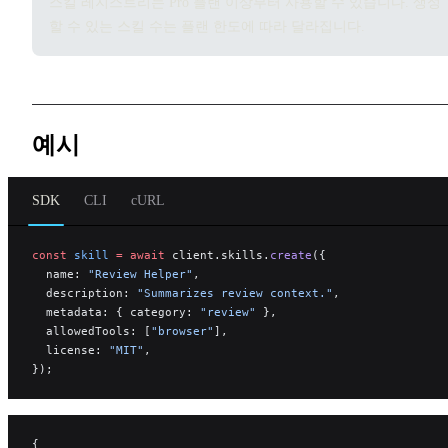
스킬 레지스트리는 Pro 플랜 이상부터 사용할 수 있습니다. 생성
할 수 있는 스킬 수는 플랜 한도에 따라 달라집니다.
예시
SDK
CLI
cURL
const
 skill
 =
 await
 client.skills.
create
({
  name: 
"Review Helper"
,
  description: 
"Summarizes review context."
,
  metadata: { category: 
"review"
 },
  allowedTools: [
"browser"
],
  license: 
"MIT"
,
});
{