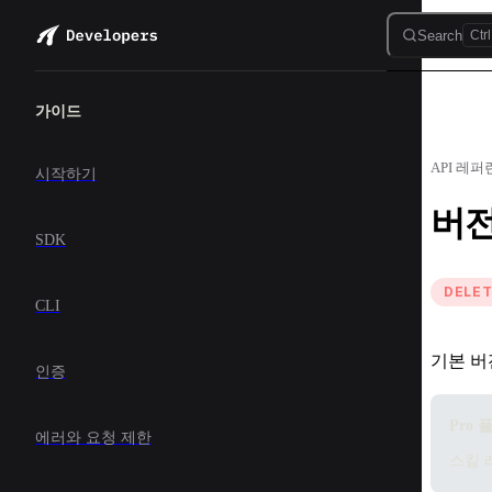
Skip to content
Search
Ctrl
Sidebar Navigation
가이드
API 레
시작하기
버
SDK
DELE
CLI
기본 버
인증
Pro 
에러와 요청 제한
스킬 