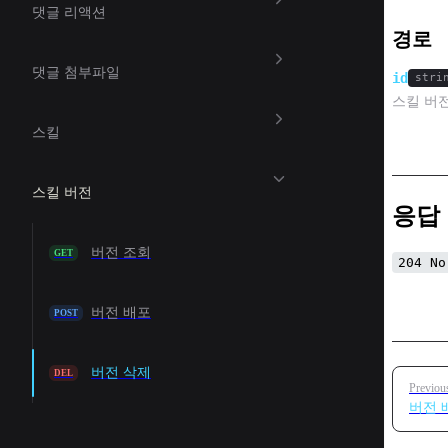
댓글 리액션
경로
댓글 첨부파일
id
stri
스킬 버전
스킬
스킬 버전
응답
버전 조회
GET
204 No
버전 배포
POST
버전 삭제
Pager
DEL
Previou
버전 