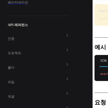
페이지네이션
YouV
You
API 레퍼런스
인증
예시
프로젝트
SDK
폴더
awai
파일
댓글
요청